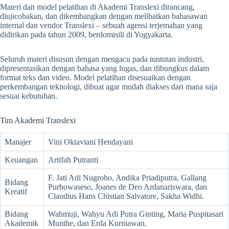
Materi dan model pelatihan di Akademi Translexi dirancang,
diujicobakan, dan dikembangkan dengan melibatkan bahasawan
internal dan vendor Translexi – sebuah agensi terjemahan yang
didirikan pada tahun 2009, berdomisili di Yogyakarta.
Seluruh materi disusun dengan mengacu pada tuntutan industri,
dipresentasikan dengan bahasa yang lugas, dan dibungkus dalam
format teks dan video. Model pelatihan disesuaikan dengan
perkembangan teknologi, dibuat agar mudah diakses dari mana saja
sesuai kebutuhan.
Tim Akademi Translexi
Manajer
Vini Oktaviani Hendayani
Keuangan
Artifah Putranti
F. Jati Adi Nugroho, Andika Priadiputra, Gallang
Bidang
Purbowaseso, Joanes de Deo Ardanariswara, dan
Kreatif
Claudius Hans Chistian Salvatore, Sakha Widhi.
Bidang
Wahmuji, Wahyu Adi Putra Ginting, Maria Puspitasari
Akademik
Munthe, dan Erda Kurniawan.