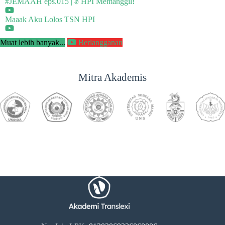
#JEMAAH eps.015 | ✊ HPI Memanggil!
Maaak Aku Lolos TSN HPI
Muat lebih banyak...
Berlangganan
Mitra Akademis